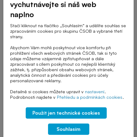
ekonomiky, přičemž nejlepší znalosti respondenti prokázali v
vychutnávejte si náš web
oblasti makroekonomiky a pojištění. Více než pětina Čechů je
naplno
vysoce finančně gramotná. Vyplývá to z rozsáhlého
průzkumu na téma „Finanční gramotnost“, který společně s
Stačí kliknout na tlačítko „Souhlasím“ a udělíte souhlas se
výzkumnou agenturou STEM/MARK realizovala ČSOB.
zpracováním cookies pro skupinu ČSOB a vybrané třetí
strany.
Abychom Vám mohli poskytnout více komfortu při
prohlížení všech webových stránek ČSOB, tak si tyto
údaje můžeme vzájemně zpřístupňovat a dále
zpracovávat s cílem poskytnout co nejlepší klientský
zážitek, tj. přizpůsobení obsahu webových stránek,
analytická činnost a předávání cookies pro účely
personalizované reklamy.
Detailně si cookies můžete upravit v
nastavení
.
Podrobnosti najdete v
Přehledu a podmínkách cookies
.
Použít jen technické cookies
Souhlasím