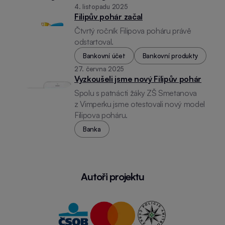
4. listopadu 2025
Filipův pohár začal
Čtvrtý ročník Filipova poháru právě
odstartoval.
Bankovní účet
Bankovní produkty
27. června 2025
Vyzkoušeli jsme nový Filipův pohár
Spolu s patnácti žáky ZŠ Smetanova
z Vimperku jsme otestovali nový model
Filipova poháru.
Banka
Autoři projektu