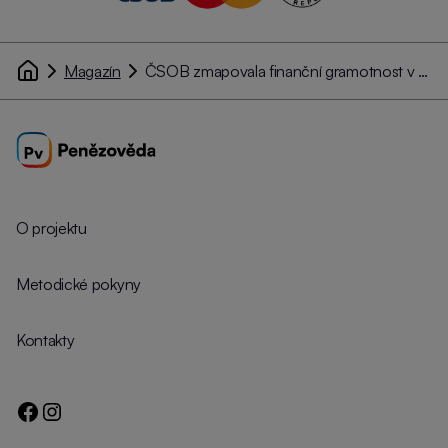
Magazín
ČSOB zmapovala finanční gramotnost v ČR: 22 % Čechů je vysoce finančně gramotných, 8 % jsou „finanční nemluvňata“
O projektu
Metodické pokyny
Kontakty