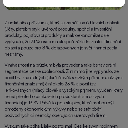
Z unikátního průzkumu, který se zaměřil na 6 hlavních oblastí
(účty, platební styk, úvěrové produkty, spořicí a investiční
produkty, pojišťovací produkty a makroekonomika) dále
vyplynulo, že 31 % osob má alespoň základní znalost finanční
oblasti a pouze pro 8 % dotazovaných je svět financí zcela
neznámý.
V návaznosti na průzkum byla provedena také behaviorální
segmentace české společnosti. Z ní mimo jiné vyplynulo, že
podíl tzv. zranitelných (starší člověk s nízkým příjmem a nízkými
finančními znalostmi) činí okolo 23 % a podíl tzv.
lehkovážných (mladý člověk s vysokým příjmem, vyučen, který
nemá přehled o bankovních produktech ani o svých
financích) je 13 %. Právě to jsou skupiny, které mohou být
ohroženy ekonomickými výkyvy nebo se stát obětí
podvodných či neeticky operujících úvěrových firem.
Výzkum také odhalil, jaký postoj mají Češi ke svým rodinným