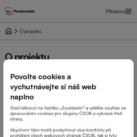
Přihlášení
O projektu
O projektu
Vzděláváme děti, učitele a seniory – Finanční, digitální
Povolte cookies a
a udržitelné vzdělávání ČSOB nejenom pro školy.
vychutnávejte si náš web
Od roku 2016 nabízíme základním a středním školám výukový
naplno
program Finanční vzdělávání ČSOB pro školy. Do
vzdělávacího programu je zapojeno přes 500 zaměstnanců
Stačí kliknout na tlačítko „Souhlasím“ a udělíte souhlas se
(dobrovolných ambasadorů) ČSOB, kteří ve více než 1100
zpracováním cookies pro skupinu ČSOB a vybrané třetí
strany.
českých škol odučili přes 6400 hodin a předstoupili před 100
000 žáků.
Abychom Vám mohli poskytnout více komfortu při
prohlížení všech webových stránek ČSOB, tak si tyto