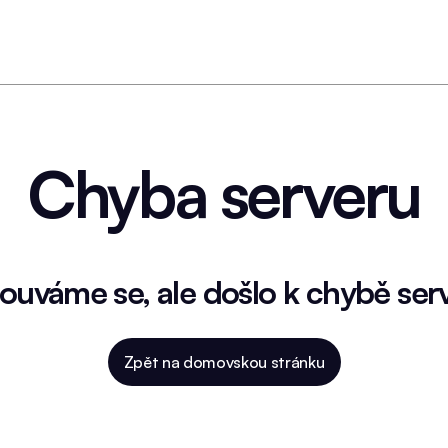
Chyba serveru
uváme se, ale došlo k chybě ser
Zpět na domovskou stránku