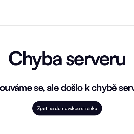
Chyba serveru
uváme se, ale došlo k chybě ser
Zpět na domovskou stránku