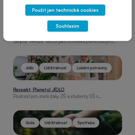
Použít jen technické cookies
Peníze
Hotovost
Ochranné prvky
Souhlasím
Peníze: SKRIPTA I.
Skripta “Peníze” slouží jako učitelská pomůcka pro
výuku finanční gramotnosti na 1. stupni ZŠ. Nabízejí
připravené aktivity a informace k tématům, jako je
historie peněz, směnný obchod, české mince a
bankovky, bezhotovostní platby nebo role České
Jídlo
Udržitelnost
Lokální potraviny
národní banky. Součástí jsou také bonusové materiály
a tipy, které učitelům usnadní zapojení žáků do výuky.
Respekt, Planeto! JÍDLO
Podcast pro starší žáky ZŠ a studenty SŠ s
moderátorem Lukášem Madou a experty odhaluje,
proč je lepší volit lokální potraviny, kolik zdrojů jídlo
stojí a jak omezit plýtvání. Získejte tipy, jak šetřit Zemi i
svou peněženku!
Voda
Udržitelnost
Spotřeba