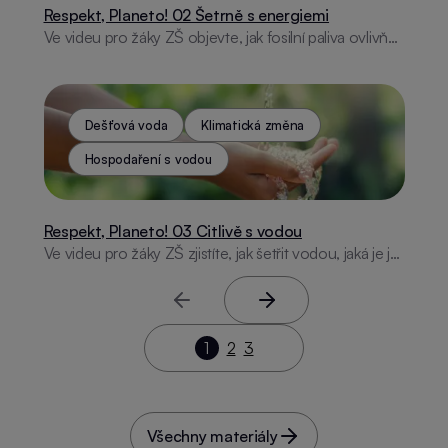
Respekt, Planeto! 02 Šetrně s energiemi
Ve videu pro žáky ZŠ objevte, jak fosilní paliva ovlivňují
emise, proč šetřit energií a co znamená energetický
mix. Vysvětlíme klíčové pojmy: fosilní paliva, emise,
jaderná energetika a obnovitelné zdroje
Dešťová voda
Klimatická změna
Hospodaření s vodou
Respekt, Planeto! 03 Citlivě s vodou
Ve videu pro žáky ZŠ zjistíte, jak šetřit vodou, jaká je její
denní spotřeba a co znamená pojem vodní stopa.
Společně se naučíme, proč je voda pro život tak
Předchozí stránka
Další stránka
důležitá.
1
2
3
Všechny materiály