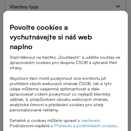
Cílová skupina
Povolte cookies a
vychutnávejte si náš web
naplno
Stupeň školy
Stačí kliknout na tlačítko „Souhlasím“ a udělíte souhlas se
zpracováním cookies pro skupinu ČSOB a vybrané třetí
strany.
Téma výuky
Abychom Vám mohli poskytnout více komfortu při
prohlížení všech webových stránek ČSOB, tak si tyto
údaje můžeme vzájemně zpřístupňovat a dále
zpracovávat s cílem poskytnout co nejlepší klientský
Řazení
zážitek, tj. přizpůsobení obsahu webových stránek,
analytická činnost a předávání cookies pro účely
personalizované reklamy.
Detailně si cookies můžete upravit v
nastavení
.
Zrušit vybrané filtry
Podrobnosti najdete v
Přehledu a podmínkách cookies
.