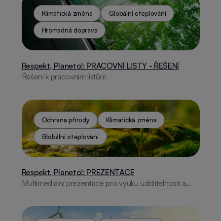
pochopení důležitých pojmů.
Klimatická změna
Globální oteplování
Hromadná doprava
Respekt, Planeto!: PRACOVNÍ LISTY - ŘEŠENÍ
Řešení k pracovním listům
Ochrana přírody
Klimatická změna
Globální oteplování
Respekt, Planeto!: PREZENTACE
Multimediální prezentace pro výuku udržitelnosti a
ochrany přírody. Obsahuje vizuálně atraktivní materiál
podporující ekologické povědomí.