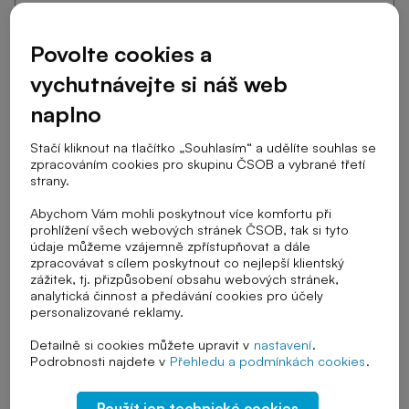
Povolte cookies a
Cílová skupina
vychutnávejte si náš web
naplno
Stupeň školy
Stačí kliknout na tlačítko „Souhlasím“ a udělíte souhlas se
zpracováním cookies pro skupinu ČSOB a vybrané třetí
strany.
Abychom Vám mohli poskytnout více komfortu při
Téma výuky
prohlížení všech webových stránek ČSOB, tak si tyto
údaje můžeme vzájemně zpřístupňovat a dále
zpracovávat s cílem poskytnout co nejlepší klientský
zážitek, tj. přizpůsobení obsahu webových stránek,
analytická činnost a předávání cookies pro účely
Řazení
personalizované reklamy.
Detailně si cookies můžete upravit v
nastavení
.
Podrobnosti najdete v
Přehledu a podmínkách cookies
.
Zrušit vybrané filtry
Použít jen technické cookies