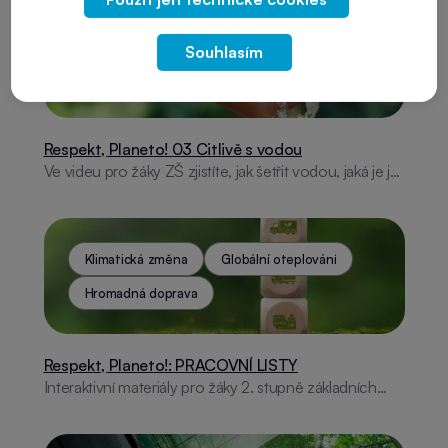
Dešťová voda
Klimatická změna
Souhlasím
Hospodaření s vodou
Respekt, Planeto! 03 Citlivě s vodou
Ve videu pro žáky ZŠ zjistíte, jak šetřit vodou, jaká je její
denní spotřeba a co znamená pojem vodní stopa.
Společně se naučíme, proč je voda pro život tak
důležitá.
Klimatická změna
Globální oteplování
Hromadná doprava
Respekt, Planeto!: PRACOVNÍ LISTY
Interaktivní materiály pro žáky 2. stupně základních
škol zaměřené na ekologii a udržitelný rozvoj.
Zábavné úkoly, křížovky a infografiky pro lepší