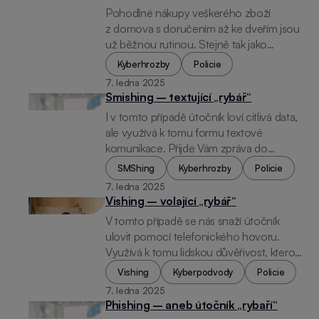
Pohodlné nákupy veškerého zboží
z domova s doručením až ke dveřím jsou
už běžnou rutinou. Stejně tak jako
zakládání falešných e-shopů podvodníky.
Kyberhrozby
Policie
Nelze konkretizovat druh zboží, na který
7. ledna 2025
se podvodníci zaměřují. Může jít o běžné,
Smishing – textující „rybář“
sezonní, ale i nedostatkové zboží. Hlavním
I v tomto případě útočník loví citlivá data,
vodítkem, které by nás mělo upozornit, že
ale využívá k tomu formu textové
je něco špatně, je nízká cena, nebo zboží,
komunikace. Přijde Vám zpráva do
které jinde není. Levné neznamená
Messengeru, na Whatsapp, do e-mailu.
ověřený e-shop.
SMShing
Kyberhrozby
Policie
Útočník má jediný cíl a to je přesměrovat
7. ledna 2025
Vás z těchto komunikačních platforem na
Vishing – volající „rybář“
falešnou stránku. Ta bude k nerozeznání
V tomto případě se nás snaží útočník
od originální internetové stránky Vaší
ulovit pomocí telefonického hovoru.
banky, e-mailového účtu, portálu identity
Využívá k tomu lidskou důvěřivost, kterou
občana či platební brány pro zadávání dat
podepře naléháním a předstíraným
z platební karty. Způsobů jak se nás snaží
Vishing
Kyberpodvody
Policie
ohrožením našich peněz. Bankéř, technik
přesvědčit, že mám na falešný odkaz
7. ledna 2025
z bezpečnostního oddělení banky či
kliknout je obrovské množství. A některé
Phishing – aneb útočník „rybaří“
policista Vám sice může zavolat, ale NIKDY