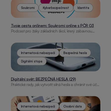
Soukromí
Kyberbezpečnost
Identita
Tvoje cesta onlinem: Soukromí online s PČR 03
Podcast pro žáky základních škol, který zábavnou
formou ukazuje, jak chránit své soukromí v online
prostředí a předcházet jeho zneužití.
Internetová nebezpečí
Bezpečná hesla
Digitální stopa
Digitální svět: BEZPEČNÁ HESLA (29)
Praktické rady, jak vytvořit silná hesla a chránit své účty
před hackery.
Internetová nebezpečí
Osobní data