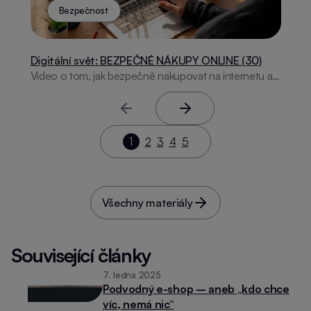
Bezpečnost
Digitální svět: BEZPEČNÉ NÁKUPY ONLINE (30)
Video o tom, jak bezpečně nakupovat na internetu a
vyhnout se podvodům.
Předchozí stránka
Další stránka
1
2
3
4
5
Všechny materiály
Související články
7. ledna 2025
Podvodný e-shop – aneb „kdo chce
víc, nemá nic“