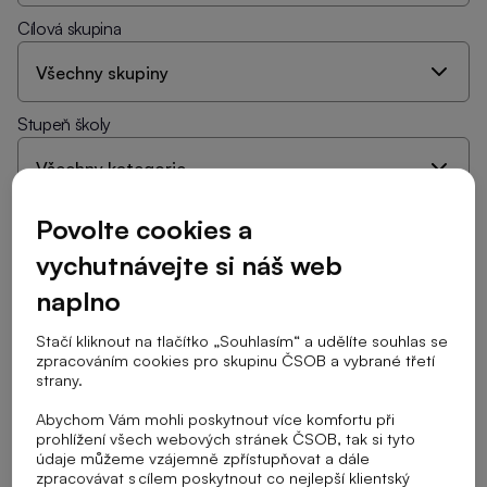
Cílová skupina
Stupeň školy
Řazení
Povolte cookies a
vychutnávejte si náš web
naplno
Zrušit vybrané filtry
Stačí kliknout na tlačítko „Souhlasím“ a udělíte souhlas se
zpracováním cookies pro skupinu ČSOB a vybrané třetí
strany.
Digitální stopa
Bezpečnost
Internet
Abychom Vám mohli poskytnout více komfortu při
prohlížení všech webových stránek ČSOB, tak si tyto
údaje můžeme vzájemně zpřístupňovat a dále
Tvoje cesta onlinem: Digitální stopa s PČR 02
zpracovávat s cílem poskytnout co nejlepší klientský