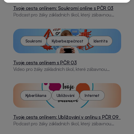
Tvoje cesta onlinem: Soukromí online s PČR 03
Podcast pro žáky základních škol, který zábavnou
formou ukazuje, jak chránit své soukromí v online
prostředí a předcházet jeho zneužití.
Soukromí
Kyberbezpečnost
Identita
Tvoje cesta onlinem s PČR 03
Video pro žáky základních škol, které zábavnou
formou vysvětluje, jaké informace o sobě sdílet online
a jak chránit své soukromí.
Kyberšikana
Ubližování
Internet
Tvoje cesta onlinem: Ubližování v onlinu s PČR 09
Podcast pro žáky základních škol, který zábavnou
formou ukazuje, jak reagovat na kyberšikanu a kde