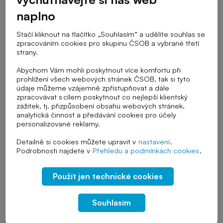
naplno
Stačí kliknout na tlačítko „Souhlasím“ a udělíte souhlas se
Stupeň školy
zpracováním cookies pro skupinu ČSOB a vybrané třetí
strany.
Abychom Vám mohli poskytnout více komfortu při
Téma výuky
prohlížení všech webových stránek ČSOB, tak si tyto
údaje můžeme vzájemně zpřístupňovat a dále
zpracovávat s cílem poskytnout co nejlepší klientský
zážitek, tj. přizpůsobení obsahu webových stránek,
analytická činnost a předávání cookies pro účely
Řazení
personalizované reklamy.
Detailně si cookies můžete upravit v
nastavení
.
Podrobnosti najdete v
Přehledu a podmínkách cookies
.
Zrušit vybrané filtry
Použít jen technické cookies
Soukromí
Kyberbezpečnost
Identita
Souhlasím