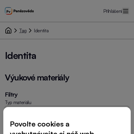
Přihlášení
Tag
Identita
Identita
Výukové materiály
Filtry
Typ materiálu
Povolte cookies a
Cílová skupina
vychutnávejte si náš web