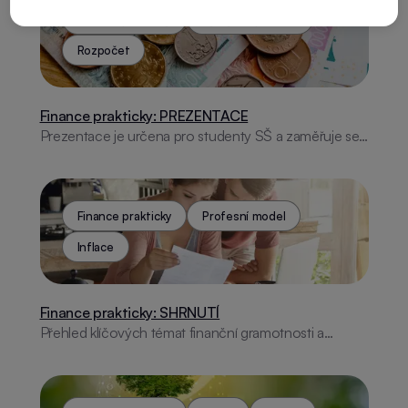
Finance prakticky
Výdajové pravidlo
Rozpočet
Finance prakticky: PREZENTACE
Prezentace je určena pro studenty SŠ a zaměřuje se
na praktické základy finanční gramotnosti. Klade důraz
na praktické rady, jako je sestavení rodinného
rozpočtu, zvládání inflace, či prevence proti finančním
a online podvodům. Vhodná pro edukativní účely v
Finance prakticky
Profesní model
rámci finančního vzdělávání.
Inflace
Finance prakticky: SHRNUTÍ
Přehled klíčových témat finanční gramotnosti a
praktických informací, určený učitelům žáků ZŠ.
Dokument slouží jako podpůrný materiál k výkladu a
prezentacím, obsahující praktické tipy a názorné