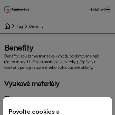
Přihlášení
Tag
Benefity
Benefity
Benefity jsou zaměstnanecké výhody poskytované nad
rámec mzdy. Patří sem například stravenky, příspěvky na
vzdělání, penzijní spoření nebo volnočasové aktivity.
Výukové materiály
Filtry
Typ materiálu
Povolte cookies a