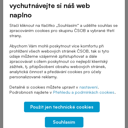
vychutnávejte si náš web
naplno
Cílová skupina
Stačí kliknout na tlačítko „Souhlasím“ a udělíte souhlas se
zpracováním cookies pro skupinu ČSOB a vybrané třetí
strany.
Stupeň školy
Abychom Vám mohli poskytnout více komfortu při
prohlížení všech webových stránek ČSOB, tak si tyto
údaje můžeme vzájemně zpřístupňovat a dále
zpracovávat s cílem poskytnout co nejlepší klientský
Téma výuky
zážitek, tj. přizpůsobení obsahu webových stránek,
analytická činnost a předávání cookies pro účely
personalizované reklamy.
Detailně si cookies můžete upravit v
nastavení
.
Řazení
Podrobnosti najdete v
Přehledu a podmínkách cookies
.
Použít jen technické cookies
Zrušit vybrané filtry
Souhlasím