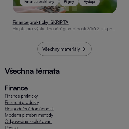
příklady pro snadnější pochopení světa financí.
Finance prakticky
Příjmy
Výdaje
Finance prakticky: SKRIPTA
Skripta pro výuku finanční gramotnosti žáků 2. stupně.
Obsahuje podrobný přehled témat jako jsou základy
hospodaření s penězi, bankovní produkty,
zodpovědné zadlužování, investice, pojištění a
Všechny materiály
digitální bezpečnost. Materiál je strukturován s
praktickými příklady, tipy a metodickými pokyny pro
učitele, včetně bonusových sekcí pro interaktivní
Všechna témata
výuku.
Finance
Finance prakticky
Finanční produkty
Hospodaření domácnosti
Moderní platební metody
Odpovědné zadlužování
Peníze