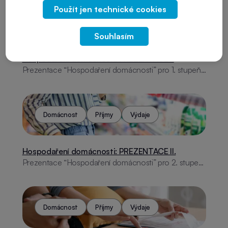
Použít jen technické cookies
Domácnost
Příjmy
Výdaje
Souhlasím
Hospodaření domácnosti: PREZENTACE I.
Prezentace “Hospodaření domácnosti” pro 1. stupeň
ZŠ se zaměřuje na základy finanční gramotnosti. Žáci
se seznámí s příjmy, výdaji, rozpočtem, spořením a
půjčkami. Prezentace obsahuje praktické úkoly,
názorné příklady a bonusové sekce, například šetřící
Domácnost
Příjmy
Výdaje
tipy nebo rozdíly mezi zaměstnáním a podnikáním.
Hospodaření domácnosti: PREZENTACE II.
Prezentace “Hospodaření domácnosti” pro 2. stupeň
ZŠ se zaměřuje na základy finanční gramotnosti. Žáci
se seznámí s příjmy, výdaji, rozpočtem, spořením a
půjčkami. Prezentace obsahuje praktické úkoly,
názorné příklady a bonusové sekce, například šetřící
Domácnost
Příjmy
Výdaje
tipy nebo rozdíly mezi zaměstnáním a podnikáním.