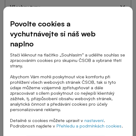
Cílová skupina
Povolte cookies a
vychutnávejte si náš web
naplno
Stupeň školy
Stačí kliknout na tlačítko „Souhlasím“ a udělíte souhlas se
zpracováním cookies pro skupinu ČSOB a vybrané třetí
strany.
Téma výuky
Abychom Vám mohli poskytnout více komfortu při
prohlížení všech webových stránek ČSOB, tak si tyto
údaje můžeme vzájemně zpřístupňovat a dále
zpracovávat s cílem poskytnout co nejlepší klientský
zážitek, tj. přizpůsobení obsahu webových stránek,
Řazení
analytická činnost a předávání cookies pro účely
personalizované reklamy.
Detailně si cookies můžete upravit v
nastavení
.
Podrobnosti najdete v
Přehledu a podmínkách cookies
.
Zrušit vybrané filtry