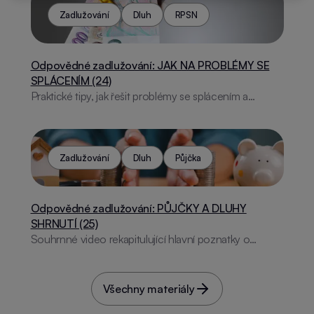
Zadlužování
Dluh
RPSN
Odpovědné zadlužování: JAK NA PROBLÉMY SE
SPLÁCENÍM (24)
Praktické tipy, jak řešit problémy se splácením a
vyhnout se dluhové pasti.
Zadlužování
Dluh
Půjčka
Odpovědné zadlužování: PŮJČKY A DLUHY
SHRNUTÍ (25)
Souhrnné video rekapitulující hlavní poznatky o
půjčkách a dluzích.
Všechny materiály