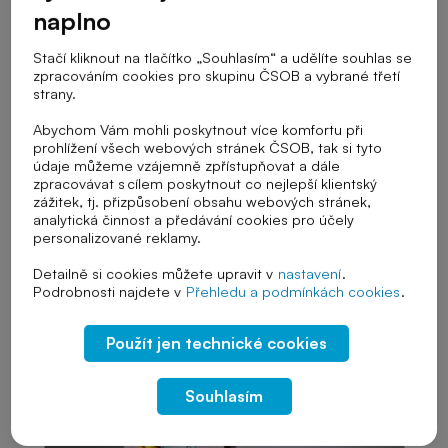
naplno
Cílová skupina
Stačí kliknout na tlačítko „Souhlasím“ a udělíte souhlas se
zpracováním cookies pro skupinu ČSOB a vybrané třetí
strany.
Abychom Vám mohli poskytnout více komfortu při
Stupeň školy
prohlížení všech webových stránek ČSOB, tak si tyto
údaje můžeme vzájemně zpřístupňovat a dále
zpracovávat s cílem poskytnout co nejlepší klientský
zážitek, tj. přizpůsobení obsahu webových stránek,
analytická činnost a předávání cookies pro účely
Téma výuky
personalizované reklamy.
Detailně si cookies můžete upravit v
nastavení
.
Podrobnosti najdete v
Přehledu a podmínkách cookies
.
Řazení
Použít jen technické cookies
Souhlasím
Zrušit vybrané filtry