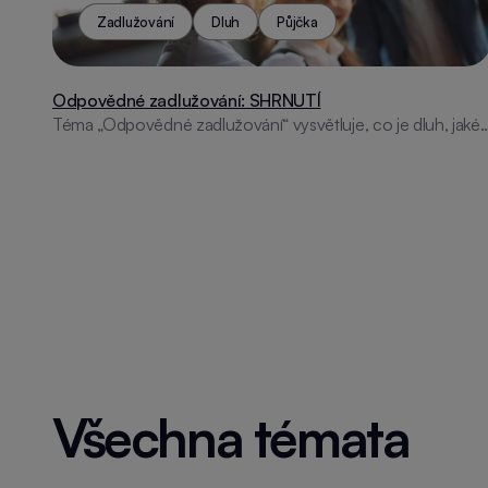
Zadlužování
Dluh
Půjčka
Odpovědné zadlužování: SHRNUTÍ
Téma „Odpovědné zadlužování“ vysvětluje, co je dluh, jaké
jsou druhy půjček a kdy si půjčit. Nabízí rady, na co si dát
pozor, a postupy, jak zvládnout problémy při splácení.
Všechna témata