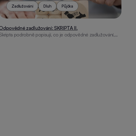
Zadlužování
Dluh
Půjčka
Odpovědné zadlužování: SKRIPTA II.
Skripta podrobně popisují, co je odpovědné zadlužování,
druhy půjček, správu dluhů a tipy na chytré hospodaření.
Vhodné pro učitele jako doplňkový materiál.