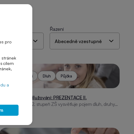
Řazení
es pro
 stránek
s cílem
tránek,
Zadlužování
Dluh
Půjčka
edu a
Odpovědné zadlužování: PREZENTACE II.
Prezentace pro 2. stupeň ZŠ vysvětluje pojem dluh, druhy
ím
půjček, pravidla zadlužování a rady, jak řešit problémy se
splácením. Obsahuje i tipy na rozpočet.