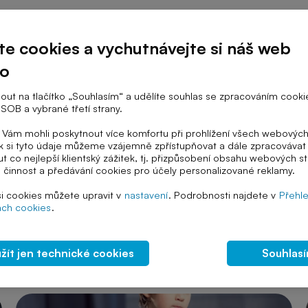
te cookies a vychutnávejte si náš web
Stupeň školy
Téma výuky
no
knout na tlačítko „Souhlasím“ a udělíte souhlas se zpracováním cooki
SOB a vybrané třetí strany.
ám mohli poskytnout více komfortu při prohlížení všech webových
 si tyto údaje můžeme vzájemně zpřístupňovat a dále zpracovávat 
t co nejlepší klientský zážitek, tj. přizpůsobení obsahu webových s
á činnost a předávání cookies pro účely personalizované reklamy.
Zadlužování
Dluh
Půjčka
si cookies můžete upravit v
nastavení
. Podrobnosti najdete v
Přehl
ch cookies
.
Odpovědné zadlužování: PREZENTACE I.
Prezentace pro 1. stupeň ZŠ vysvětluje pojem dluh, druhy
žít jen technické cookies
Souhlas
půjček, pravidla zadlužování a rady, jak řešit problémy se
splácením. Obsahuje i tipy na rozpočet.