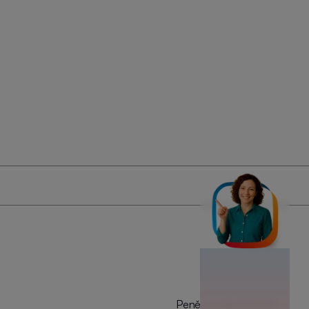
Penězověda
©️
2026