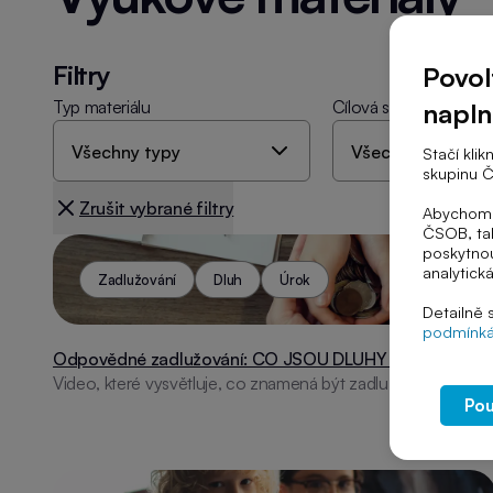
Filtry
Povol
Typ materiálu
Cílová skupina
napl
Stačí kli
skupinu Č
Zrušit vybrané filtry
Abychom V
ČSOB, tak
poskytnou
analytick
Zadlužování
Dluh
Úrok
Detailně 
podmínká
Odpovědné zadlužování: CO JSOU DLUHY (21)
Video, které vysvětluje, co znamená být zadlužený, a učí, jak
Pou
předejít problémům s dluhy.