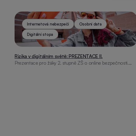
Internetová nebezpečí
Osobní data
Digitální stopa
Rizika v digitálním světě: PREZENTACE II.
Prezentace pro žáky 2. stupně ZŠ o online bezpečnosti.
Pokrývá témata jako digitální stopy, kyberšikana, bezpečná
hesla a rady, jak se chránit před online hrozbami.