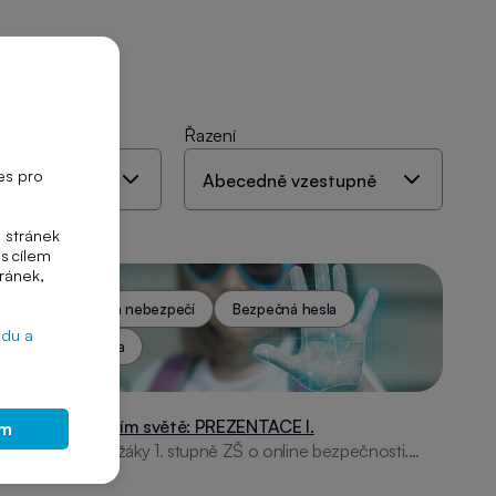
Řazení
es pro
 stránek
s cílem
tránek,
Internetová nebezpečí
Bezpečná hesla
edu a
Osobní data
Rizika v digitálním světě: PREZENTACE I.
ím
Prezentace pro žáky 1. stupně ZŠ o online bezpečnosti.
Pokrývá témata jako digitální stopy, kyberšikana, bezpečná