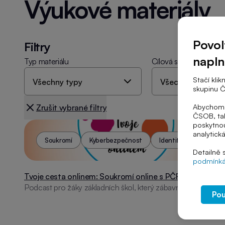
Výukové materiály
Povol
Filtry
napl
Typ materiálu
Cílová skupina
Stačí kli
skupinu Č
Abychom V
Zrušit vybrané filtry
ČSOB, tak
poskytnou
analytick
Soukromí
Kyberbezpečnost
Identita
Detailně 
podmínká
Tvoje cesta onlinem: Soukromí online s PČR 03
Podcast pro žáky základních škol, který zábavnou formou
Pou
ukazuje, jak chránit své soukromí v online prostředí a
předcházet jeho zneužití.