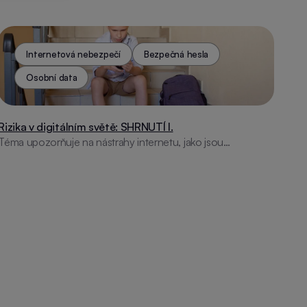
hesla a rady, jak se chránit před online hrozbami.
Internetová nebezpečí
Bezpečná hesla
Osobní data
Rizika v digitálním světě: SHRNUTÍ I.
Téma upozorňuje na nástrahy internetu, jako jsou
kyberšikana, falešné profily či nezabezpečené sítě. Nabízí
tipy na bezpečné heslo a ochranu soukromí.