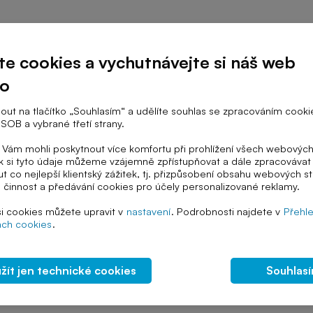
te cookies a vychutnávejte si náš web
no
Stupeň školy
Téma výuky
knout na tlačítko „Souhlasím“ a udělíte souhlas se zpracováním cooki
SOB a vybrané třetí strany.
ám mohli poskytnout více komfortu při prohlížení všech webových
 si tyto údaje můžeme vzájemně zpřístupňovat a dále zpracovávat 
t co nejlepší klientský zážitek, tj. přizpůsobení obsahu webových s
á činnost a předávání cookies pro účely personalizované reklamy.
Internetová nebezpečí
Osobní data
si cookies můžete upravit v
nastavení
. Podrobnosti najdete v
Přehl
Digitální stopa
ch cookies
.
Digitální svět: ONLINE NENÍ SOUKROMÍ (28)
žít jen technické cookies
Souhlas
Video upozorňující na rizika sdílení osobních údajů online a
jak chránit své soukromí.