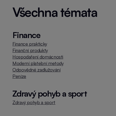
Všechna témata
Finance
Finance prakticky
Finanční produkty
Hospodaření domácnosti
Moderní platební metody
Odpovědné zadlužování
Peníze
Zdravý pohyb a sport
Zdravý pohyb a sport