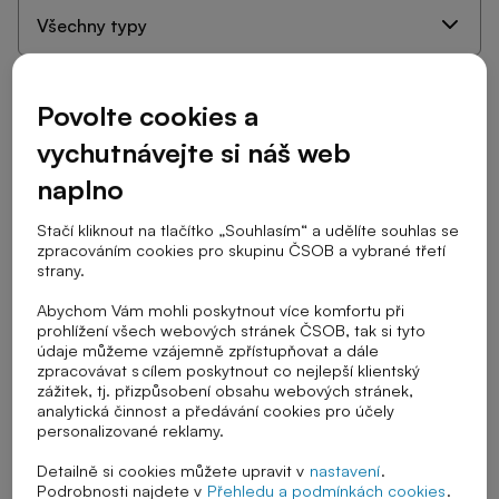
Cílová skupina
Povolte cookies a
vychutnávejte si náš web
Stupeň školy
naplno
Stačí kliknout na tlačítko „Souhlasím“ a udělíte souhlas se
zpracováním cookies pro skupinu ČSOB a vybrané třetí
strany.
Téma výuky
Abychom Vám mohli poskytnout více komfortu při
prohlížení všech webových stránek ČSOB, tak si tyto
údaje můžeme vzájemně zpřístupňovat a dále
zpracovávat s cílem poskytnout co nejlepší klientský
Řazení
zážitek, tj. přizpůsobení obsahu webových stránek,
analytická činnost a předávání cookies pro účely
personalizované reklamy.
Detailně si cookies můžete upravit v
nastavení
.
Zrušit vybrané filtry
Podrobnosti najdete v
Přehledu a podmínkách cookies
.