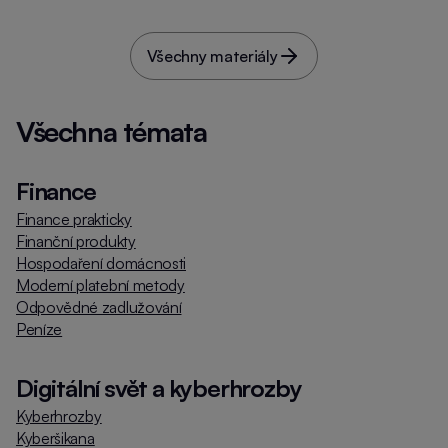
vzdělávání dětí.
Tento soubor obsahuje zadání pro žáky.
Všechny materiály
Všechna témata
Finance
Finance prakticky
Finanční produkty
Hospodaření domácnosti
Moderní platební metody
Odpovědné zadlužování
Peníze
Digitální svět a kyberhrozby
Kyberhrozby
Kyberšikana