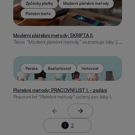
praktické rady.
Způsoby platby
Moderní platební metody
Platební karta
Moderní platební metody: SKRIPTA II.
Téma “Moderní platební metody” seznamuje žáky 2.
stupně ZŠ s historií placení, platebními kartami, online
bankovnictvím, moderními technologiemi a
internetovou bezpečností. Obsahuje aktivity i
praktické rady.
Peníze
Bezhotovost
Hotovost
Platební metody: PRACOVNÍ LIST I. - zadání
Pracovní list “Platební metody” určený pro žáky 1.
stupně ZŠ zábavným způsobem rozvíjí finanční
gramotnost. Představuje moderní platební metody
Předchozí stránka
Další stránka
jako je Biometrie, QR kód, představuje základní prvky
platební karty. Je součástí programu, který se
1
2
zaměřuje na podporu finančního a digitálního