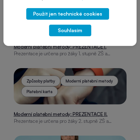
Použít jen technické cookies
Způsoby platby
Moderní platební metody
Platební karta
Souhlasím
Moderní platební metody: PREZENTACE I.
Prezentace je určena pro žáky 1. stupně ZŠ a
zaměřuje se na finanční gramotnost a moderní
způsoby placení. Obsahuje témata jako historie
plateb, platební karty, online finance a internetová
rizika. Nabízí praktické rady, aktivity a odkazy na
Způsoby platby
Moderní platební metody
užitečné aplikace.
Platební karta
Moderní platební metody: PREZENTACE II.
Prezentace je určena pro žáky 2. stupně ZŠ a
zaměřuje se na finanční gramotnost a moderní
způsoby placení. Obsahuje témata jako historie