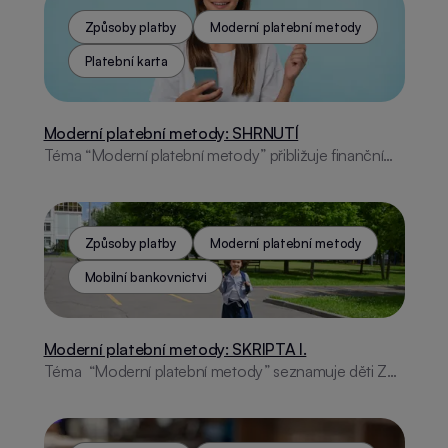
plateb, platební karty, online finance a internetová
rizika. V závěru nabízí praktické rady, aktivity a odkazy
Způsoby platby
Moderní platební metody
na užitečné aplikace.
Platební karta
Moderní platební metody: SHRNUTÍ
Téma “Moderní platební metody” přibližuje finanční
gramotnost pro děti ZŠ. Pokrývá vývoj plateb, digitální
technologie, bezpečnost na internetu a nabízí
interaktivní aktivity i vzdělávací aplikaci.
Způsoby platby
Moderní platební metody
Mobilní bankovnictví
Moderní platební metody: SKRIPTA I.
Téma “Moderní platební metody” seznamuje děti ZŠ
s historií placení, platebními kartami, online
bankovnictvím, moderními technologiemi a
internetovou bezpečností. Obsahuje aktivity i