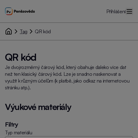
Přihlášení
Tag
QR kód
QR kód
Je dvojrozměrný čárový kód, který obahuje daleko více dat
než ten klasický čárový kód. Lze je snadno naskenovat a
využít k různým účelům (k platbě, jako odkaz na internetovou
stránku atp.).
Výukové materiály
Filtry
Typ materiálu