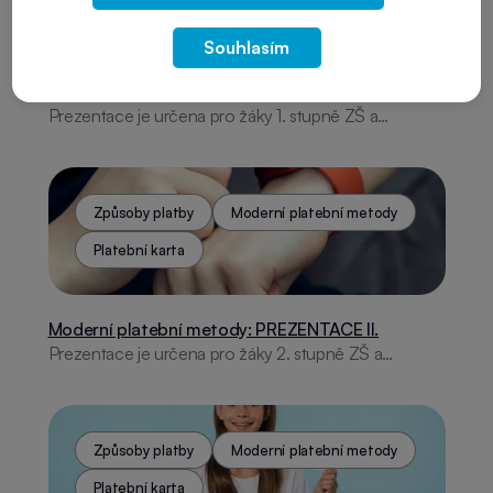
Platební karta
Souhlasím
Moderní platební metody: PREZENTACE I.
Prezentace je určena pro žáky 1. stupně ZŠ a
zaměřuje se na finanční gramotnost a moderní
způsoby placení. Obsahuje témata jako historie
plateb, platební karty, online finance a internetová
rizika. Nabízí praktické rady, aktivity a odkazy na
Způsoby platby
Moderní platební metody
užitečné aplikace.
Platební karta
Moderní platební metody: PREZENTACE II.
Prezentace je určena pro žáky 2. stupně ZŠ a
zaměřuje se na finanční gramotnost a moderní
způsoby placení. Obsahuje témata jako historie
plateb, platební karty, online finance a internetová
rizika. V závěru nabízí praktické rady, aktivity a odkazy
Způsoby platby
Moderní platební metody
na užitečné aplikace.
Platební karta