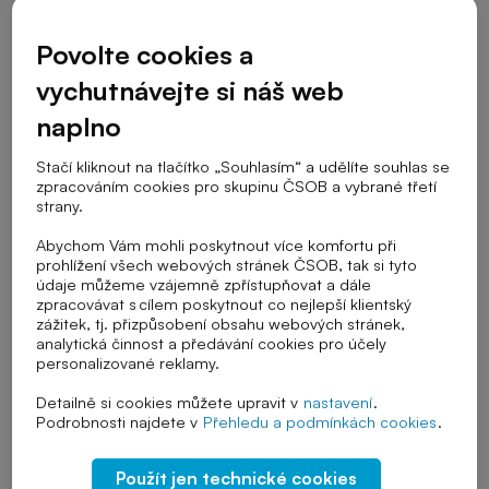
Cílová skupina
Povolte cookies a
vychutnávejte si náš web
Stupeň školy
naplno
Stačí kliknout na tlačítko „Souhlasím“ a udělíte souhlas se
zpracováním cookies pro skupinu ČSOB a vybrané třetí
Téma výuky
strany.
Abychom Vám mohli poskytnout více komfortu při
prohlížení všech webových stránek ČSOB, tak si tyto
údaje můžeme vzájemně zpřístupňovat a dále
Řazení
zpracovávat s cílem poskytnout co nejlepší klientský
zážitek, tj. přizpůsobení obsahu webových stránek,
analytická činnost a předávání cookies pro účely
personalizované reklamy.
Zrušit vybrané filtry
Detailně si cookies můžete upravit v
nastavení
.
Podrobnosti najdete v
Přehledu a podmínkách cookies
.
Způsoby platby
Moderní platební metody
Použít jen technické cookies