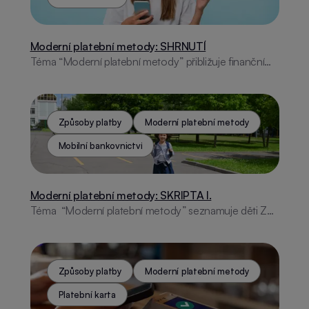
Moderní platební metody: SHRNUTÍ
Téma “Moderní platební metody” přibližuje finanční
gramotnost pro děti ZŠ. Pokrývá vývoj plateb, digitální
technologie, bezpečnost na internetu a nabízí
interaktivní aktivity i vzdělávací aplikaci.
Způsoby platby
Moderní platební metody
Mobilní bankovnictví
Moderní platební metody: SKRIPTA I.
Téma “Moderní platební metody” seznamuje děti ZŠ
s historií placení, platebními kartami, online
bankovnictvím, moderními technologiemi a
internetovou bezpečností. Obsahuje aktivity i
praktické rady.
Způsoby platby
Moderní platební metody
Platební karta