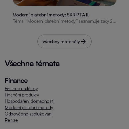
Moderní platební metody: SKRIPTA II.
Téma “Moderní platební metody” seznamuje žáky 2.
stupně ZŠ s historií placení, platebními kartami, online
bankovnictvím, moderními technologiemi a
internetovou bezpečností. Obsahuje aktivity i
Všechny materiály
praktické rady.
Všechna témata
Finance
Finance prakticky
Finanční produkty
Hospodaření domácnosti
Moderní platební metody
Odpovědné zadlužování
Peníze