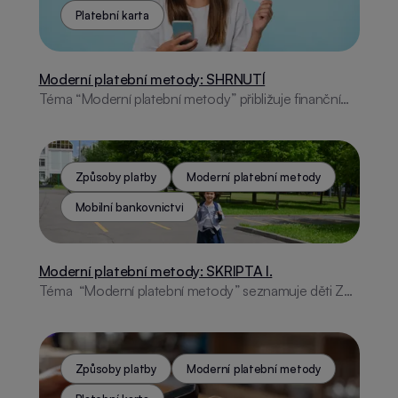
na užitečné aplikace.
Platební karta
Moderní platební metody: SHRNUTÍ
Téma “Moderní platební metody” přibližuje finanční
gramotnost pro děti ZŠ. Pokrývá vývoj plateb, digitální
technologie, bezpečnost na internetu a nabízí
interaktivní aktivity i vzdělávací aplikaci.
Způsoby platby
Moderní platební metody
Mobilní bankovnictví
Moderní platební metody: SKRIPTA I.
Téma “Moderní platební metody” seznamuje děti ZŠ
s historií placení, platebními kartami, online
bankovnictvím, moderními technologiemi a
internetovou bezpečností. Obsahuje aktivity i
praktické rady.
Způsoby platby
Moderní platební metody