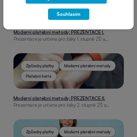
Platební karta
Souhlasím
Moderní platební metody: PREZENTACE I.
Prezentace je určena pro žáky 1. stupně ZŠ a
zaměřuje se na finanční gramotnost a moderní
způsoby placení. Obsahuje témata jako historie
plateb, platební karty, online finance a internetová
rizika. Nabízí praktické rady, aktivity a odkazy na
Způsoby platby
Moderní platební metody
užitečné aplikace.
Platební karta
Moderní platební metody: PREZENTACE II.
Prezentace je určena pro žáky 2. stupně ZŠ a
zaměřuje se na finanční gramotnost a moderní
způsoby placení. Obsahuje témata jako historie
plateb, platební karty, online finance a internetová
rizika. V závěru nabízí praktické rady, aktivity a odkazy
Způsoby platby
Moderní platební metody