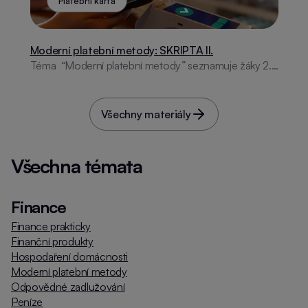
Platební karta
Moderní platební metody: SKRIPTA II.
Téma “Moderní platební metody” seznamuje žáky 2.
stupně ZŠ s historií placení, platebními kartami, online
bankovnictvím, moderními technologiemi a
internetovou bezpečností. Obsahuje aktivity i
Všechny materiály
praktické rady.
Všechna témata
Finance
Finance prakticky
Finanční produkty
Hospodaření domácnosti
Moderní platební metody
Odpovědné zadlužování
Peníze