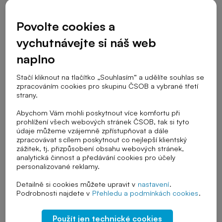
Cílová skupina
Povolte cookies a
vychutnávejte si náš web
naplno
Stupeň školy
Stačí kliknout na tlačítko „Souhlasím“ a udělíte souhlas se
zpracováním cookies pro skupinu ČSOB a vybrané třetí
strany.
Téma výuky
Abychom Vám mohli poskytnout více komfortu při
prohlížení všech webových stránek ČSOB, tak si tyto
údaje můžeme vzájemně zpřístupňovat a dále
zpracovávat s cílem poskytnout co nejlepší klientský
Řazení
zážitek, tj. přizpůsobení obsahu webových stránek,
analytická činnost a předávání cookies pro účely
personalizované reklamy.
Detailně si cookies můžete upravit v
nastavení
.
Zrušit vybrané filtry
Podrobnosti najdete v
Přehledu a podmínkách cookies
.
Použít jen technické cookies
Způsoby platby
Moderní platební metody