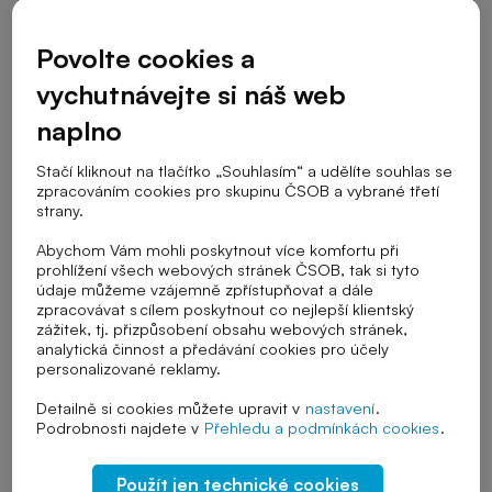
Cílová skupina
Povolte cookies a
vychutnávejte si náš web
naplno
Stupeň školy
Stačí kliknout na tlačítko „Souhlasím“ a udělíte souhlas se
zpracováním cookies pro skupinu ČSOB a vybrané třetí
strany.
Téma výuky
Abychom Vám mohli poskytnout více komfortu při
prohlížení všech webových stránek ČSOB, tak si tyto
údaje můžeme vzájemně zpřístupňovat a dále
zpracovávat s cílem poskytnout co nejlepší klientský
Řazení
zážitek, tj. přizpůsobení obsahu webových stránek,
analytická činnost a předávání cookies pro účely
personalizované reklamy.
Detailně si cookies můžete upravit v
nastavení
.
Zrušit vybrané filtry
Podrobnosti najdete v
Přehledu a podmínkách cookies
.
Použít jen technické cookies
Jídlo
Klimatická změna