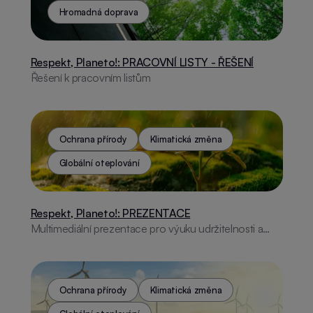
Hromadná doprava
Respekt, Planeto!: PRACOVNÍ LISTY - ŘEŠENÍ
Řešení k pracovním listům
Ochrana přírody
Klimatická změna
Globální oteplování
Respekt, Planeto!: PREZENTACE
Multimediální prezentace pro výuku udržitelnosti a
ochrany přírody. Obsahuje vizuálně atraktivní materiál
podporující ekologické povědomí.
Ochrana přírody
Klimatická změna