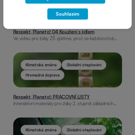
Udržitelný jídelníček
Souhlasím
Respekt, Planeto! 04 Kouzlení s jídlem
Ve videu pro žáky ZŠ zjistíme, proč se každoročně
vyhodí miliony tun jídla a jak tomu předejít. Naučíme se
plánovat nákupy, omezovat plýtvání a vybírat
potraviny s nízkou uhlíkovou stopou. Každý krok má
smysl!
Klimatická změna
Globální oteplování
Hromadná doprava
Respekt, Planeto!: PRACOVNÍ LISTY
Interaktivní materiály pro žáky 2. stupně základních
škol zaměřené na ekologii a udržitelný rozvoj.
Zábavné úkoly, křížovky a infografiky pro lepší
pochopení důležitých pojmů.
Klimatická změna
Globální oteplování